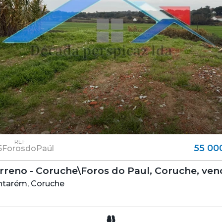
REF:
55 00
5ForosdoPaúl
Terreno - Coruche\Foros do Paul, Coruche, ve
ntarém, Coruche