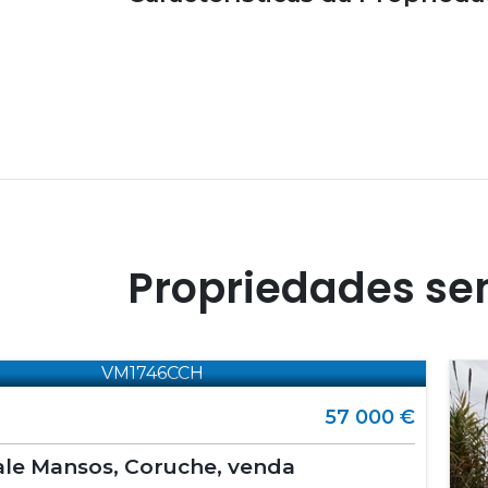
Propriedades se
57 000 €
reno - Vale Mansos, Coruche, venda