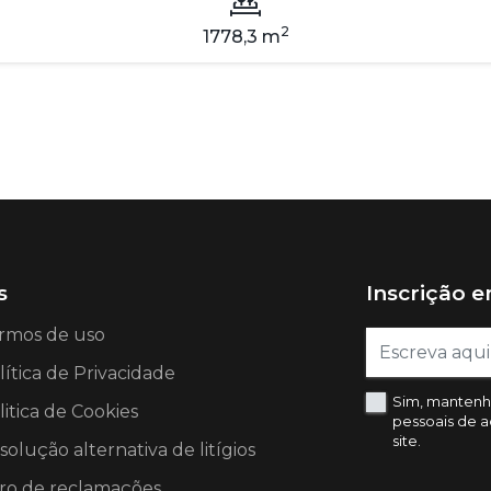
2
1778,3 m
s
Inscrição 
rmos de uso
lítica de Privacidade
Sim, mantenh
litica de Cookies
pessoais de 
site.
solução alternativa de litígios
vro de reclamações