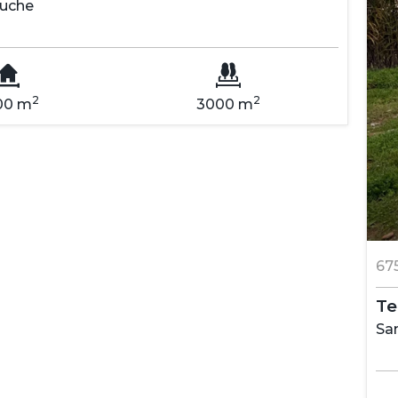
ruche
2
2
00 m
3000 m
67
Sa