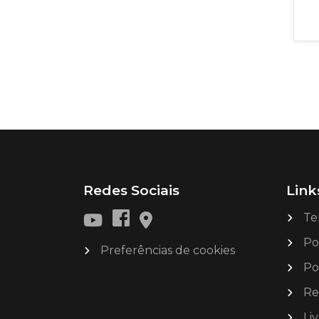
Redes Sociais
Link
Te
Po
Preferências de cookies
Po
Re
Li